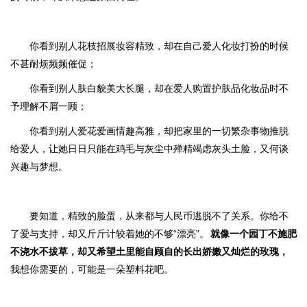
你看到别人花枝招展妆容精致，却在自己爱人化妆打扮的时候
不甚耐烦频频催促；
你看到别人肤白貌美大长腿，却在爱人购置护肤品化妆品时不
予理解不屑一顾；
你看到别人爱花爱画情趣高雅，却把家里的一切繁杂事物推脱
给爱人，让她日日只能在鸡毛与灰尘中殚精竭虑灰头土脸，又何谈
兴趣与梦想。
要知道，精致的脸蛋，从来都与人民币逃脱不了关系。你给不
了爱与支持，却又斤斤计较着她的不够“漂亮”。
就像一个园丁不施肥
不浇水不拔草，却又希望土里能自顾自的长出娇嫩又灿烂的玫瑰，
我想你需要的，可能是一朵塑料花吧。