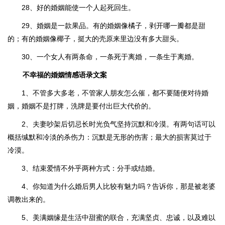
28、好的婚姻能使一个人起死回生。
29、婚姻是一款果品。有的婚姻像橘子，剥开哪一瓣都是甜
的；有的婚姻像椰子，挺大的壳原来里边没有多大甜头。
30、一个女人有两条命，一条死于离婚，一条生于离婚。
不幸福的婚姻情感语录文案
1、不管多大多老，不管家人朋友怎么催，都不要随便对待婚
姻，婚姻不是打牌，洗牌是要付出巨大代价的。
2、夫妻吵架后切忌长时光负气坚持沉默和冷漠。有两句话可以
概括缄默和冷淡的杀伤力：沉默是无形的伤害；最大的损害莫过于
冷漠。
3、结束爱情不外乎两种方式：分手或结婚。
4、你知道为什么婚后男人比较有魅力吗？告诉你，那是被老婆
调教出来的。
5、美满姻缘是生活中甜蜜的联合，充满坚贞、忠诚，以及难以