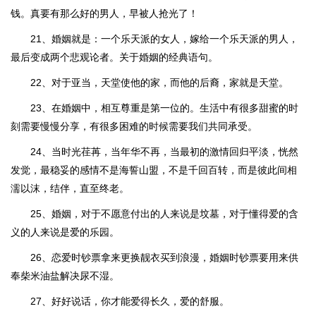
钱。真要有那么好的男人，早被人抢光了！
21、婚姻就是：一个乐天派的女人，嫁给一个乐天派的男人，
最后变成两个悲观论者。关于婚姻的经典语句。
22、对于亚当，天堂使他的家，而他的后裔，家就是天堂。
23、在婚姻中，相互尊重是第一位的。生活中有很多甜蜜的时
刻需要慢慢分享，有很多困难的时候需要我们共同承受。
24、当时光荏苒，当年华不再，当最初的激情回归平淡，恍然
发觉，最稳妥的感情不是海誓山盟，不是千回百转，而是彼此间相
濡以沫，结伴，直至终老。
25、婚姻，对于不愿意付出的人来说是坟墓，对于懂得爱的含
义的人来说是爱的乐园。
26、恋爱时钞票拿来更换靓衣买到浪漫，婚姻时钞票要用来供
奉柴米油盐解决尿不湿。
27、好好说话，你才能爱得长久，爱的舒服。