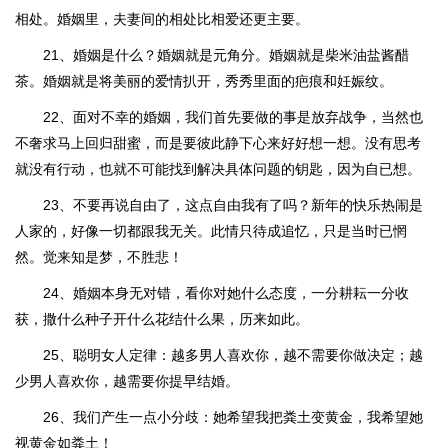
相处。婚姻里，夫妻间的相处比相爱还更主要。
21、婚姻是什么？婚姻就是元角分。婚姻就是柴米油盐酱醋
茶。婚姻就是将美丽的爱情扒开，秀秀里面的疤痕和妊娠纹。
22、面对不幸的婚姻，我们首先要做的事是放弃战争，当然也
不奢求马上回归甜蜜，而是要彼此静下心来好好想一想。没有思考
就没有行动，也就不可能找到解决具体问题的钥匙，因为自已想。
23、不要再说自由了，这点自由我有了吗？新年的快乐热闹是
人家的，好像一切都跟我无关。此情只待成追忆，只是当时已惘
然。觉来知是梦，不胜悲！
24、婚姻本身无对错，看你对她什么态度，一分耕耘一分收
获，撒什么种子开什么花结什么果，历来如此。
25、聪明女人定律：越多男人喜欢你，越不需要你做决定；越
少男人喜欢你，越需要你提早结婚。
26、我们产生一点小分歧：她希望我把粪土变黄金，我希望她
视黄金如粪土！